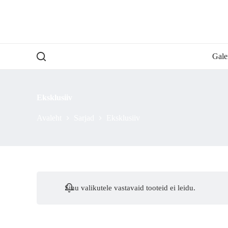
S
k
i
p
t
o
Gale
c
o
n
t
Eksklusiiv
e
n
Avaleht
Sarjad
Eksklusiiv
t
Sinu valikutele vastavaid tooteid ei leidu.