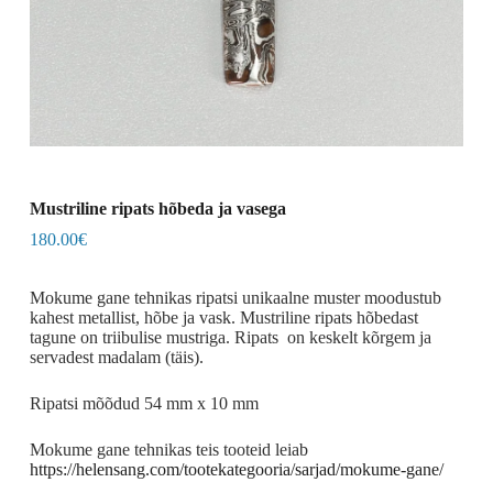
Mustriline ripats hõbeda ja vasega
180.00
€
Mokume gane tehnikas ripatsi unikaalne muster moodustub
kahest metallist, hõbe ja vask. Mustriline ripats hõbedast
tagune on triibulise mustriga. Ripats on keskelt kõrgem ja
servadest madalam (täis).
Ripatsi mõõdud 54 mm x 10 mm
Mokume gane tehnikas teis tooteid leiab
https://helensang.com/tootekategooria/sarjad/mokume-gane/